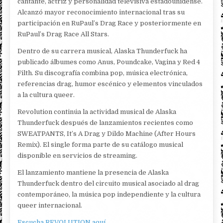
cantante, actriz y personalidad televisiva estadounidense.
Alcanzó mayor reconocimiento internacional tras su
participación en RuPaul’s Drag Race y posteriormente en
RuPaul’s Drag Race All Stars.
Dentro de su carrera musical, Alaska Thunderfuck ha
publicado álbumes como Anus, Poundcake, Vagina y Red 4
Filth. Su discografía combina pop, música electrónica,
referencias drag, humor escénico y elementos vinculados
a la cultura queer.
Revolution continúa la actividad musical de Alaska
Thunderfuck después de lanzamientos recientes como
SWEATPANTS, It’s A Drag y Dildo Machine (After Hours
Remix). El single forma parte de su catálogo musical
disponible en servicios de streaming.
El lanzamiento mantiene la presencia de Alaska
Thunderfuck dentro del circuito musical asociado al drag
contemporáneo, la música pop independiente y la cultura
queer internacional.
Escucha REVOLUTION aquí.