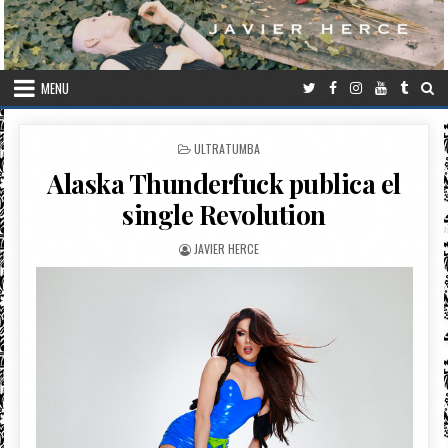
Skip to content
MENU
POSTED IN
ULTRATUMBA
Alaska Thunderfuck publica el
single Revolution
AUTHOR:
JAVIER HERCE