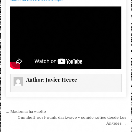
Author:
Javier Herce
Navegación de entradas
← Madonna ha vuelto
Omnihell: post-punk, darkwave y sonido gótico desde Los
Ángeles →